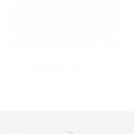
Fyzická aktivita a rozdíly mezi muži a ženami v prevenci
srdečních onemocnění Nové výzkumy ukazují, že muži a
ženy mohou mít z fyzické aktivity rozdílný prospěch.
Pokud chtějí muži snížit riziko ischemické choroby srdeční
stejně účinně jako ženy, potřebují podle recentních studií
věnovat cvičení přibližně dvojnásobné množství času.
Tato zjištění navazují na dřívější poznatky, že …
Continue
reading
19. 11. 2025
MUDr. Otomar Kušička
Aktuality
VP Medical s.r.o.