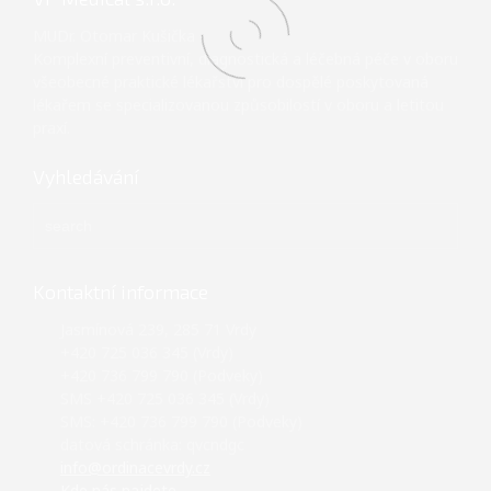
MUDr. Otomar Kušička
Komplexní preventivní, diagnostická a léčebná péče v oboru
všeobecné praktické lékařství pro dospělé poskytovaná
lékařem se specializovanou způsobilostí v oboru a letitou
praxí.
Vyhledávání
Kontaktní informace
Jasmínová 239, 285 71 Vrdy
+420 725 036 345 (Vrdy)
+420 736 799 790 (Podveky)
SMS +420 725 036 345 (Vrdy)
SMS: +420 736 799 790 (Podveky)
datová schránka: qvcndgc
info@ordinacevrdy.cz
Kde nás najdete