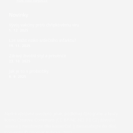
Novinky
Vývoj vakcíny proti chřipkovému viru
1. 12. 2025
Lze snížit riziko srdečního infarktu?
19. 11. 2025
Zdravý životní styl a prevence
23. 10. 2025
Jak je to s probiotiky
8. 9. 2025
Není-li výslovně uvedeno jinak, podléhají fotografie a texty
licenci Creative Commons (CC BY-NC-ND 3.0 CZ) (Uveďte
autora | Neužívejte dílo komerčně | Nezasahujte do díla).
Copyright © Otomar Kušička, 2023